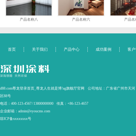
产品名称八
产品名称六
产品名
首页
关于我们
产品中心
成功案例
客户
d88.com尊龙登录首页_尊龙人生就是博!ag旗舰厅官网
公司地址：广东省广州市天河
区88号
电话：400-123-4567 / 13800000000
传真：+86-123-4657
企业邮箱：admin@eyoucms.com
琼ICP备xxxxxxxx号