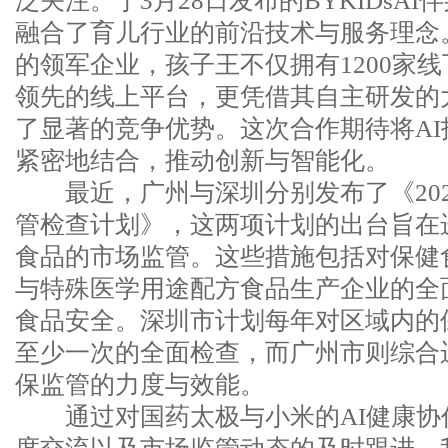
泛关注。于3月28日发布的BYKIDsA
融合了育儿行业的前沿技术与服务理念
的领军企业，孩子王不仅拥有1200家
领先的线上平台，更凭借其自主研发的
了显著的竞争优势。这次合作期待将A
紧密地结合，推动创新与智能化。
最近，广州与深圳分别发布了《202
管检查计划》，这两项计划的出台旨在
食品的市场监管。这些措施包括对保健
与特殊医学用途配方食品生产企业的全
食品安全。深圳市计划每年对区域内的
至少一次的全面检查，而广州市则综合
保监管的力度与效能。
通过对国药太极与小米的AI健康协