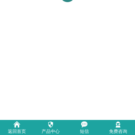
返回首页
产品中心
短信
免费咨询