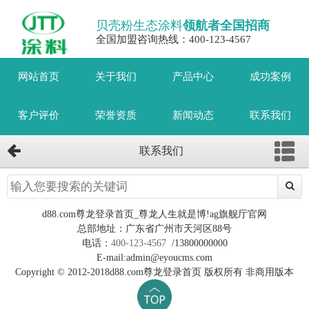
贝壳粉生态涂料
领航者全国招商
全国加盟咨询热线：400-123-4567
网站首页
关于我们
产品中心
成功案例
客户评价
荣誉资质
新闻动态
联系我们
联系我们
d88.com尊龙登录首页_尊龙人生就是博!ag旗舰厅官网
总部地址：广东省广州市天河区88号
电话：
400-123-4567
/13800000000
E-mail:admin@eyoucms.com
Copyright © 2012-2018d88.com尊龙登录首页 版权所有 非商用版本