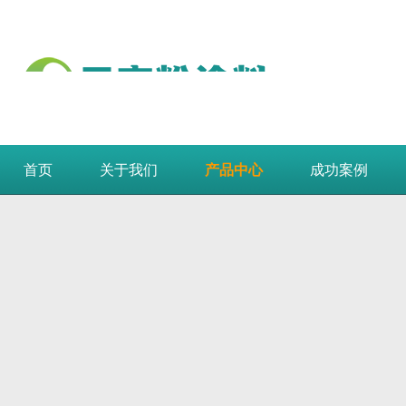
首页
关于我们
产品中心
成功案例