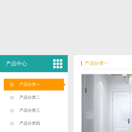
产品中心
产品分类一
产品分类一
产品分类二
产品分类三
产品分类四